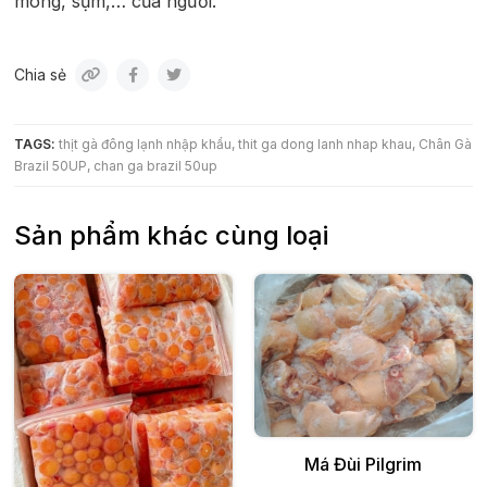
móng, sụm,… của người.
Chia sẻ
TAGS:
thịt gà đông lạnh nhập khẩu
thit ga dong lanh nhap khau
Chân Gà
Brazil 50UP
chan ga brazil 50up
Sản phẩm khác cùng loại
Thêm vào giỏ
Má Đùi Pilgrim