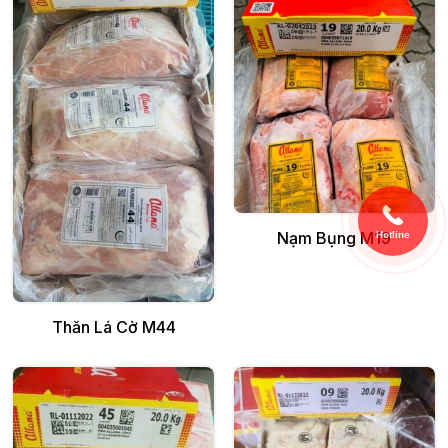
Thêm vào giỏ
Nạm Bụng M19
Hotline
Thêm vào giỏ
Thăn Lá Cờ M44