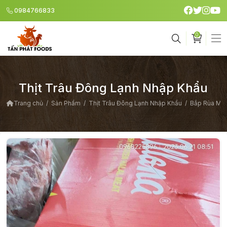
0984766833
0
Giỏ h
Thịt Trâu Đông Lạnh Nhập Khẩu
Trang chủ
Sản Phẩm
Thịt Trâu Đông Lạnh Nhập Khẩu
Bắp Rùa M2