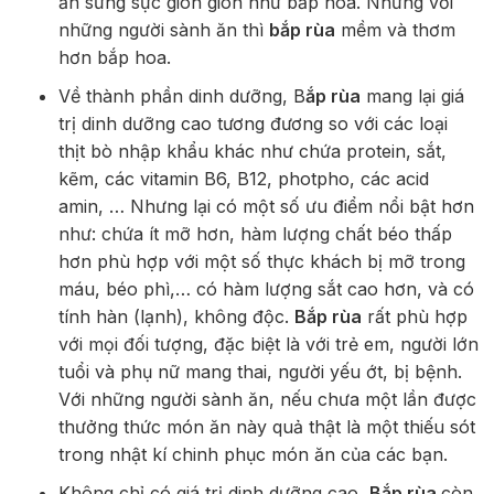
ăn sừng sực giòn giòn như bắp hoa. Nhưng với
những người sành ăn thì
bắp rùa
mềm và thơm
hơn bắp hoa.
Về thành phần dinh dưỡng, B
ắp rùa
mang lại giá
trị dinh dưỡng cao tương đương so với các loại
thịt bò nhập khẩu khác như chứa protein, sắt,
kẽm, các vitamin B6, B12, photpho, các acid
amin, … Nhưng lại có một số ưu điểm nổi bật hơn
như: chứa ít mỡ hơn, hàm lượng chất béo thấp
hơn phù hợp với một số thực khách bị mỡ trong
máu, béo phì,… có hàm lượng sắt cao hơn, và có
tính hàn (lạnh), không độc.
Bắp rùa
rất phù hợp
với mọi đối tượng, đặc biệt là với trẻ em, người lớn
tuổi và phụ nữ mang thai, người yếu ớt, bị bệnh.
Với những người sành ăn, nếu chưa một lần được
thưởng thức món ăn này quả thật là một thiếu sót
trong nhật kí chinh phục món ăn của các bạn.
Không chỉ có giá trị dinh dưỡng cao,
Bắp rùa
còn